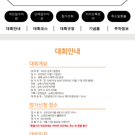
개인접수마
단체접수마
카카오톡문
참가조회
취소및환불
감
감
의
대회안내
대회코스
대회규정
기념품
주차정보