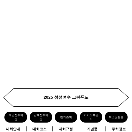
2025 섬섬여수 그란폰도
개인접수마
단체접수마
카카오톡문
참가조회
취소및환불
감
감
의
대회안내
대회코스
대회규정
기념품
주차정보