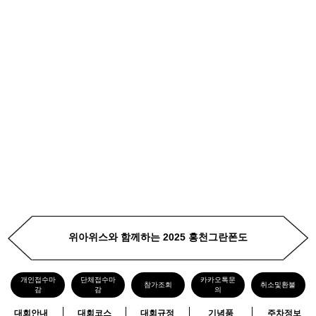
위아위스와 함께하는 2025 홍천그란폰도
개인접수마
단체접수마
카카오톡문
참가조회
취소및환불
감
감
의
대회안내
대회코스
대회규정
기념품
주차정보