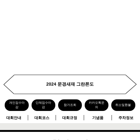
2024 문경새재 그란폰도
개인접수마
단체접수마
카카오톡문
참가조회
취소및환불
감
감
의
대회안내
대회코스
대회규정
기념품
주차정보