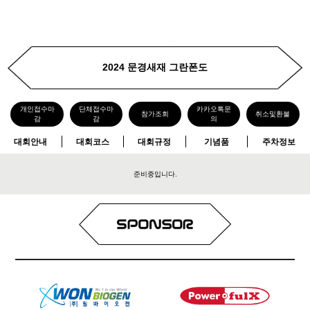
2024 문경새재 그란폰도
개인접수마
단체접수마
카카오톡문
참가조회
취소및환불
감
감
의
대회안내
대회코스
대회규정
기념품
주차정보
준비중입니다.